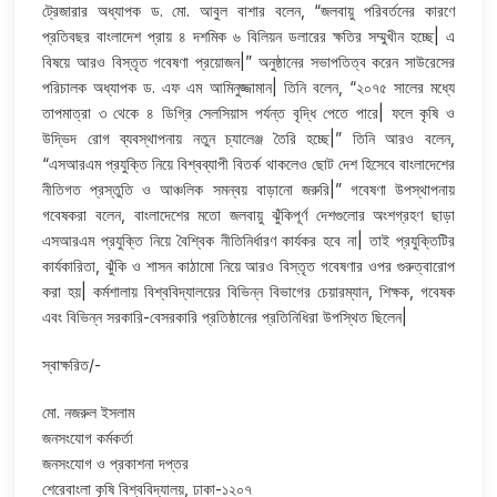
ট্রেজারার অধ্যাপক ড. মো. আবুল বাশার বলেন, “জলবায়ু পরিবর্তনের কারণে
প্রতিবছর বাংলাদেশ প্রায় ৪ দশমিক ৬ বিলিয়ন ডলারের ক্ষতির সম্মুখীন হচ্ছে| এ
বিষয়ে আরও বিস্তৃত গবেষণা প্রয়োজন|” অনুষ্ঠানের সভাপতিত্ব করেন সাউরেসের
পরিচালক অধ্যাপক ড. এফ এম আমিনুজ্জামান| তিনি বলেন, “২০৭৫ সালের মধ্যে
তাপমাত্রা ৩ থেকে ৪ ডিগ্রি সেলসিয়াস পর্যন্ত বৃদ্ধি পেতে পারে| ফলে কৃষি ও
উদ্ভিদ রোগ ব্যবস্থাপনায় নতুন চ্যালেঞ্জ তৈরি হচ্ছে|” তিনি আরও বলেন,
“এসআরএম প্রযুক্তি নিয়ে বিশ্বব্যাপী বিতর্ক থাকলেও ছোট দেশ হিসেবে বাংলাদেশের
নীতিগত প্রস্তুতি ও আঞ্চলিক সমন্বয় বাড়ানো জরুরি|” গবেষণা উপস্থাপনায়
গবেষকরা বলেন, বাংলাদেশের মতো জলবায়ু ঝুঁকিপূর্ণ দেশগুলোর অংশগ্রহণ ছাড়া
এসআরএম প্রযুক্তি নিয়ে বৈশ্বিক নীতিনির্ধারণ কার্যকর হবে না| তাই প্রযুক্তিটির
কার্যকারিতা, ঝুঁকি ও শাসন কাঠামো নিয়ে আরও বিস্তৃত গবেষণার ওপর গুরুত্বারোপ
করা হয়| কর্মশালায় বিশ্ববিদ্যালয়ের বিভিন্ন বিভাগের চেয়ারম্যান, শিক্ষক, গবেষক
এবং বিভিন্ন সরকারি-বেসরকারি প্রতিষ্ঠানের প্রতিনিধিরা উপস্থিত ছিলেন|
স্বাক্ষরিত/-
মো. নজরুল ইসলাম
জনসংযোগ কর্মকর্তা
জনসংযোগ ও প্রকাশনা দপ্তর
শেরেবাংলা কৃষি বিশ্ববিদ্যালয়, ঢাকা-১২০৭