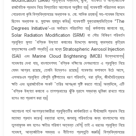
Modification (SRM) প্রযুক্তির সম্ভাবনা, ঝুঁকি, ˆনতিকতা ও আন্তর্জাতিক
রাজনৈতিক প্রভাব নিয়ে বিস্তারিত আলোচনা অনুষ্ঠিত হয়| গবেষণাটি পরিচালনা করেন
শেরেবাংলা কৃষি বিশ্ববিদ্যালয়ের অধ্যাপক ড. মো. সাদিক রহমান| সহ-গবেষক হিসেবে
ছিলেন অধ্যাপক ড. মুহাম্মদ হুমায়ুন কবির| গবেষণাটি যুক্তরাজ্যভিত্তিক “The
Degrees Initiative’-এর অর্থায়নে পরিচালিত হয়| কর্মশালায় জানানো হয়,
Solar Radiation Modification (SRM) বা সৌর বিকিরণ পরিবর্তন
প্রযুক্তি মূলত ˆবশ্বিক উষ্ণতা কমানোর উদ্দেশ্যে জলবায়ু ব্যবস্থায় কৃত্রিম
হস্তক্ষেপের একটি পদ্ধতি| এর মধ্যে Stratospheric Aerosol Injection
(SAI) এবং Marine Cloud Brightening (MCB) উল্লেখযোগ্য|
গবেষণায় দেখা যায়, বাংলাদেশসহ ˆবশ্বিক দক্ষিণের দেশগুলোতে এ প্রযুক্তি নিয়ে
যেমন আগ্রহ রয়েছে, তেমনি উদ্বেগও রয়েছে| গবেষণার ফলাফলে উঠে আসে,
এসআরএম প্রযুক্তি মৌসুমি বৃষ্টিপাতের ধরণ পরিবর্তন, খরা বৃদ্ধি, জীববৈচিত্র‍্যরে
ক্ষতি এবং ভূরাজনৈতিক সংকট ˆতরির আশঙ্কা সৃষ্টি করতে পারে| অন্যদিকে, এটি
ˆবশ্বিক উষ্ণতা কমানো ও তাপপ্রবাহের ঝুঁকি হ্রাসে সম্ভাব্য ভূমিকা রাখতে পারে
বলেও মত প্রকাশ করা হয়|
আলোচনা পর্বে অংশগ্রহণকারীরা প্রযুক্তিটির কার্যকারিতা ও দীর্ঘমেয়াদি প্রভাব নিয়ে
মতামত প্রদান করেন| বক্তারা বলেন, জলবায়ু পরিবর্তনের জন্য বাংলাদেশের দায়
তুলনামূলক কম হলেও ক্ষতির পরিমাণ অত্যন্ত বেশি| তাই এ ধরনের প্রযুক্তি নিয়ে
গবেষণা, আন্তর্জাতিক সমন্বয় ও নীতিগত প্রস্তুতি জরুরি| বিশ্ববিদ্যালয়ের