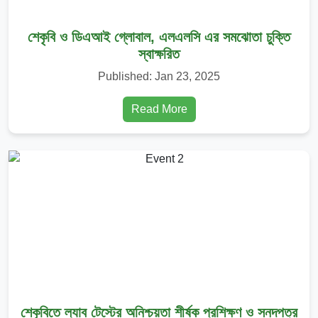
শেকৃবি’র এমএস ও
পিএইচডি প্রোগ্রামের
শেকৃবি ও ডিএআই গ্লোবাল, এলএলসি এর সমঝোতা চুক্তি
চূড়ান্ত পরীক্ষার রুটিন
স্বাক্ষরিত
প্রেরণ সংক্রান্ত
Published: Jan 23, 2025
নোটিশ
২০২৫-০১-২৭
Read More
সংশ্লিষ্ট সকলের
অবগতি ও কার্যার্থে
উপবৃত্তি সংক্রান্ত
নোটিশ
২০২৫-০১-২৩
শেকৃবিতে ল্যাব টেস্টের অনিশ্চয়তা শীর্ষক প্রশিক্ষণ ও সনদপত্র