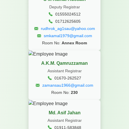
Deputy Registrar
01555024512
01712625605
rudhrok_ag1sau@yahoo.com
smkamal1979@gmail.com
Room No:
Annex Room
A.K.M. Qamruzzaman
Assistant Registrar
01670-262527
zamansau1966@gmail.com
Room No:
230
Md. Asif Jahan
Assistant Registrar
01911-583848