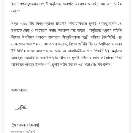
করেন গণঅভ্যুত্থান বর্ষপূর্তি অনুষ্ঠানের সভাপতি অধ্যাপক ড. এইচ. এম. এম. তারিক
হোসেন।
সন্ধা ৭:০০ টায় বিশ্ববিদ্যালয় টিএসসি অডিটোরিয়ামে জুলাই গণঅভ্যুত্থান’২৪
উপলক্ষে দোয়া ও আলোচনা সভার আয়োজন করা হয়েছে। অনুষ্ঠানের প্রধান অতিথি
হিসেবে উপস্থিত থাকবেন বাংলাদেশ বিশ্ববিদ্যালয় মঞ্জুরী কমিশন (ইউজিসি) এর
চেয়ারম্যান অধ্যাপক ড. এস এম এ ফায়েজ, বিশেষ অতিথি হিসেবে উপস্থিত থাকবেন
ইউজিসি’র সদস্য অধ্যাপক ড. মোহাম্মদ তানজীমউদ্দিন খান, পিএইচডি। অনুষ্ঠানে
আমন্ত্রিত অতিথি হিসেবে উপস্থিত থাকবেন জুলাই শহীদ ফারহান ফাইজারের পিতা
আলহাজ্ব শহিদুল ইসলাম এবং জুলাই শহীদ ইয়ামিন এর পিতা মোঃ মহি উদ্দীন।
ধন্যবাদান্তে
(মোঃ নজরুল ইসলাম)
জনসংযোগ কর্মকর্তা