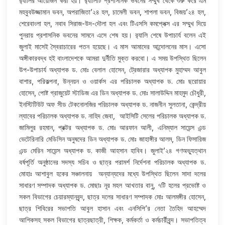
র‌্যালির আয়োজন করা হয়। র‌্যালিটি প্রশাসনিক ভবনের সম্মুখ থেকে শুরু করে এম
মহবুবউজ্জামান ভবন, অপরাজিতা’২৪ হল, চামেলী ভবন, শাপলা ভবন, বিজয়’২৪ হল,
শেরেবাংলা হল, নবাব সিরাজ-উদ-দৌলা হল এবং টিএসসি কমপ্লেক্স এর সম্মুখ দিয়ে
পুনরায় প্রশাসনিক ভবনের সামনে এসে শেষ হয়। র‌্যালি শেষে উপাচার্য বলেন এই
জুলাই মাসেই স্বৈরাচারের পতন হয়েছে। এ মাস আমাদের আন্দোলনের মাস। এসো
অঙ্গীকারবদ্ধ হই বাংলাদেশকে আমরা দুর্নীতি মুক্ত করবো। এ সময় উপস্থিত ছিলেন
উপ-উপাচার্য অধ্যাপক ড. মোঃ বেলাল হোসেন, ট্রেজারার অধ্যাপক মুহাম্মদ আবুল
বাশার, পরিকল্পনা, উন্নয়ন ও ওয়ার্কস এর পরিচালক অধ্যাপক ড. মোঃ ছরোয়ার
হোসেন, পোষ্ট গ্রাজুয়েট স্টাডিজ এর ডিন অধ্যাপক ড. মোঃ সালাউদ্দিন মাহমুদ চৌধুরী,
ইনস্টিটিউট অফ সীড টেকনোলজির পরিচালক অধ্যাপক ড. নাজনীন সুলতানা, কেন্দ্রীয়
ল্যাবের পরিচালক অধ্যাপক ড. নাহিদ জেবা, আইসিটি সেলের পরিচালক অধ্যাপক ড.
জামিলুর রহমান, প্রক্টর অধ্যাপক ড. মোঃ আরফান আলী, এনিম্যাল সায়েন্স এন্ড
ভেটেরিনারি মেডিসিন অনুষদের ডিন অধ্যাপক ড. মোঃ জাহাঙ্গীর আলম, ডিন ফিসারিজ
এন্ড মেরিন সায়েন্স অধ্যাপক ড. কাজী আহসান হাবিব। জুলাই’২৪ গণঅভ্যুত্থান
বর্ষপূর্তি অনুষ্ঠানের সদস্য সচিব ও ছাত্র পরামর্শ নির্দেশনা পরিচালক অধ্যাপক ড.
মোহাঃ আশাবুল হকের সঞ্চালনায় অন্যান্যদের মধ্যে উপস্থিত ছিলেন সাদা দলের
সাধারণ সম্পাদক অধ্যাপক ড. মোছাঃ নূর মহল আখতার বানু, ৭টি হলের প্রভোষ্ট ও
সকল বিভাগের চেয়ারম্যানবৃন্দ, ছাত্র দলের সাধারণ সম্পাদক মোঃ আলমঙ্গীর হোসেন,
ছাত্র শিবিরের সভাপতি আবুল হাসান এবং এনসিপি’র নেতা তৈহিদ আহম্মেদ
আশিকসহ সকল বিভাগের ছাত্রছাত্রী, শিক্ষক, কর্মকর্তা ও কর্মচার্রীবৃন্দ। সভাপতিত্ব