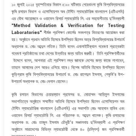
১০ জুলাই ২০২৫ বৃহস্পতিবার বিকাল ৫:০০ ঘটিকায় শেরেবাংলা কৃষি বিশ্ববিদ্যালয়ের
কৃষি রসায়ন বিভাগ ও এসোসিয়েশন অব টেস্টিং ল্যাবরেটরিজ বাংলাদেশ (এটিএলবি)
এর যৌথ আয়োজনে ও ওয়াফেন রিসার্চ ল্যাবরেটরি লি. এর সহযোগীতায় দু’দিনব্যাপী
"Method Validation & Verification for Testing
Laboratories"
শীর্ষক প্রশিক্ষণ কোর্সের সনদপত্র বিতরণের আয়োজন করা
হয়। অনুষ্ঠানে প্রধান অতিথি হিসেবে উপস্থিত ছিলেন অত্র বিশ্ববিদ্যালয়ের উপাচার্য
অধ্যাপক ড. মোঃ আব্দুল লতিফ। তিনি বলেন এনালাইটিক্যাল গবেষণা প্রত্যেকটা
গবেষণা প্রতিষ্ঠানের তথা দেশের উন্নতির জন্য অতিব জরুরী। তিনি প্রশিক্ষণার্থীদের
উদ্দেশে বলেন, আপনারা এই প্রশিক্ষণ লদ্ধ জ্ঞানকে দেশের জন্য কাজে লাগাবেন,
তাহলে আমাদের দেশ আরও এগিয়ে যাবে। বিশেষ অতিথি হিসেবে উপস্থিত ছিলেন
কুড়িগ্রাম কৃষি বিশ্ববিদ্যালয়ের উপাচার্য ড. মোঃ রাশেদুল ইসলাম, শেকৃবি’র উপ-
উপাচার্য অধ্যাপক ড. মোঃ বেলাল হোসেন।
কৃষি রসায়ন বিভাগের চেয়ারম্যান প্রফেসর ড. মোহাম্মদ আরিফুল ইসলামের
সভাপতিত্বে অনুষ্ঠানে সম্মানীত অতিথি হিসেবে উপস্থিত ছিলেন এসোসিয়েশন অব
টেস্টিং ল্যাবরেটরিজ বাংলাদেশ (এটিএলবি) এর সভাপতি মোঃ আহসান হাবিব এবং
ওয়াফেন রিসার্চ ল্যাবরেটরি লি. এর পরিচালক ড. আব্দুল খালেক। কৃষি রসায়নের
অধ্যাপক ড. মোঃ তাজুল ইসলাম চৌধুরী'র সঞ্চালনায় দু’দিনব্যাপী এ প্রশিক্ষণ
অনুষ্ঠানে সারাদেশের বিভিন্ন ল্যাবরেটরী থেকে ৪০ (চল্লিশ) জন প্রশিক্ষনার্থী