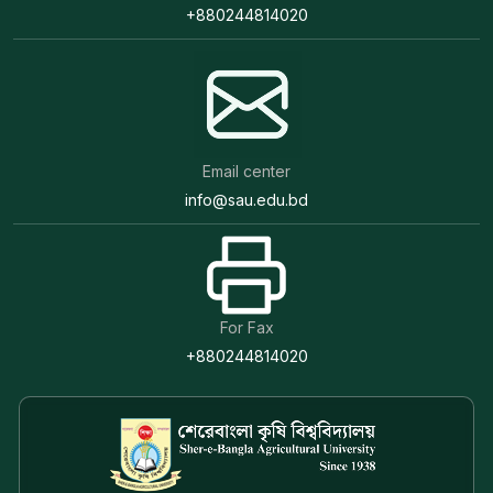
+880244814020
Email center
info@sau.edu.bd
For Fax
+880244814020