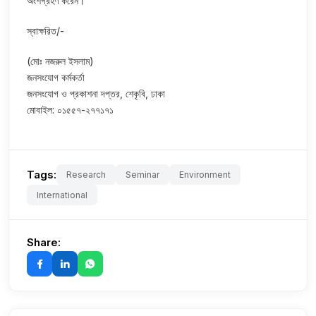
অংশগ্রহণ করেন।
স্বাক্ষরিত/-
(মোঃ নজরুল ইসলাম)
জনসংযোগ কর্মকর্তা
জনসংযোগ ও প্রকাশনা দপ্তর, শেকৃবি, ঢাকা
মোবাইল: ০১৫৫৭-২৭৭১৭১
Tags:
Research
Seminar
Environment
International
Share: