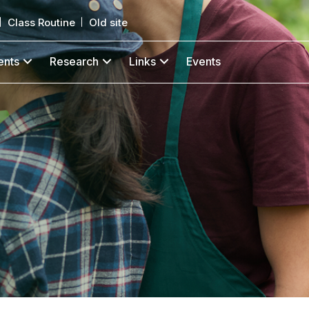
Class Routine
Old site
ents
Research
Links
Events