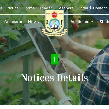
er
Notice
Forms
Tender
Teachers
Login
Contact
Admission
News
Academic
Stud
Notice
|
Notices Details