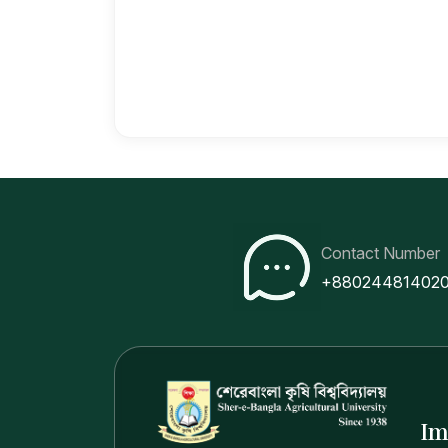
Contact Number
+88024481402
Im