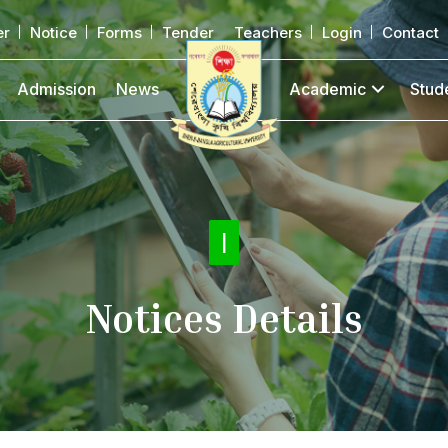
er
Notice
Forms
Tender
Teachers
Login
Contact
Admission
News
Academic
Stud
Notice
|
Notices Details