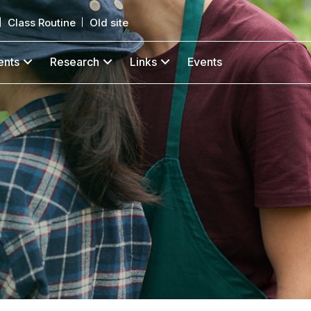
Class Routine
Old site
ents
Research
Links
Events