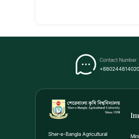
Contact Number
+88024481402
Im
Sher-e-Bangla Agricultural
Min