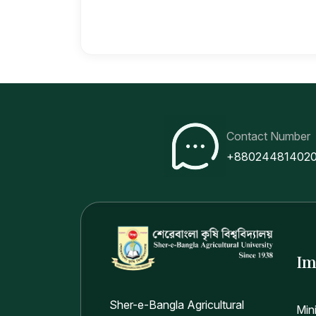
Contact Number
+88024481402
Im
Sher-e-Bangla Agricultural
Min