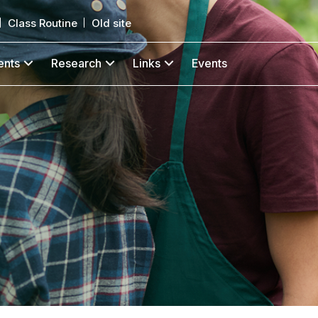
Class Routine
Old site
ents
Research
Links
Events