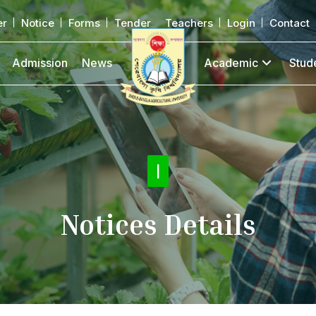
er
Notice
Forms
Tender
Teachers
Login
Contact
Admission
News
Academic
Stud
Not
|
Notices Details