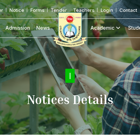
er
Notice
Forms
Tender
Teachers
Login
Contact
Admission
News
Academic
Stud
Notic
|
Notices Details