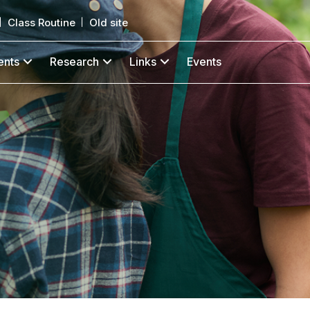
Class Routine
Old site
ents
Research
Links
Events