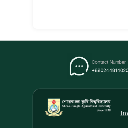
Contact Number
+88024481402
Im