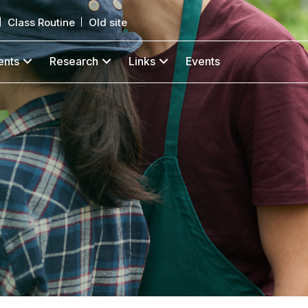
Class Routine
Old site
ents
Research
Links
Events