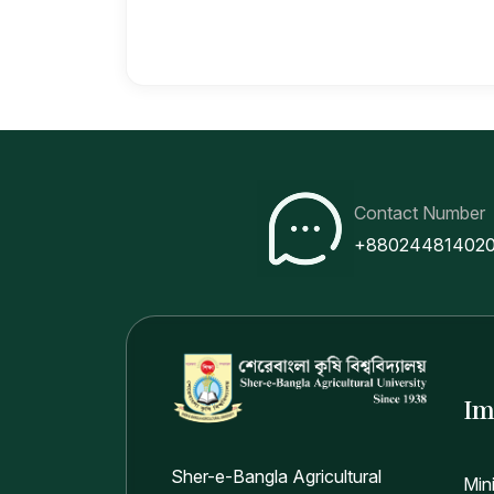
Contact Number
+88024481402
Im
Sher-e-Bangla Agricultural
Min