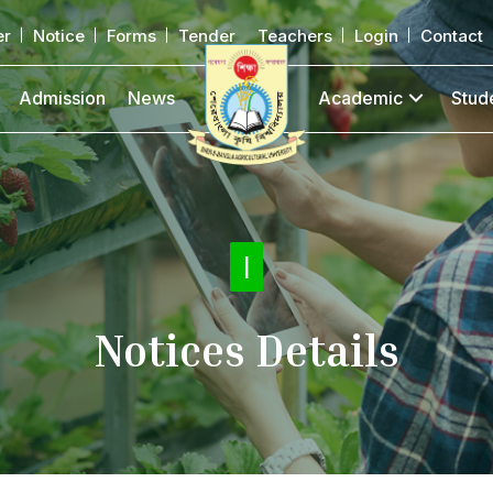
er
Notice
Forms
Tender
Teachers
Login
Contact
Admission
News
Academic
Stud
Not
|
Notices Details