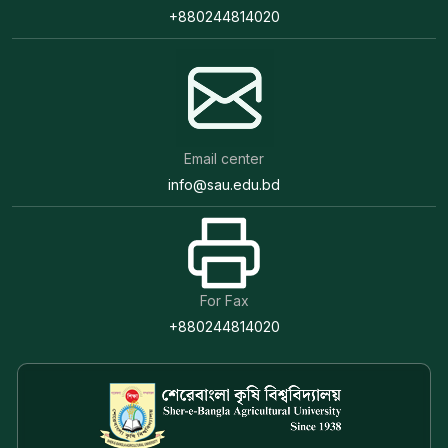
+880244814020
Email center
info@sau.edu.bd
For Fax
+880244814020