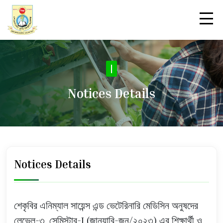
|
Notices Details
Notices Details
শেকৃবির এনিম্যাল সায়েন্স এন্ড ভেটেরিনারি মেডিসিন অনুষদের
লেভেল-৩, সেমিস্টার-I (জানুয়ারি-জুন/২০২৩) এর শিক্ষার্থী ও