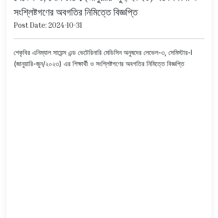
সংশ্লিষ্টগণের অবগতির নিমিত্তে বিজ্ঞপ্তি
Post Date: 2024-10-31
শেকৃবির এনিম্যাল সায়েন্স এন্ড ভেটেরিনারি মেডিসিন অনুষদের লেভেল-৩, সেমিস্টার-I
(জানুয়ারি-জুন/২০২৩) এর শিক্ষার্থী ও সংশ্লিষ্টগণের অবগতির নিমিত্তে বিজ্ঞপ্তি