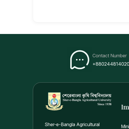
Contact Number
+88024481402
Im
Sher-e-Bangla Agricultural
Min