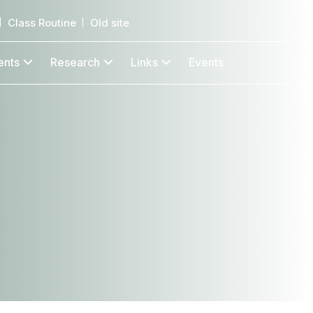
Class Routine
Old site
ents
Research
Links
Events