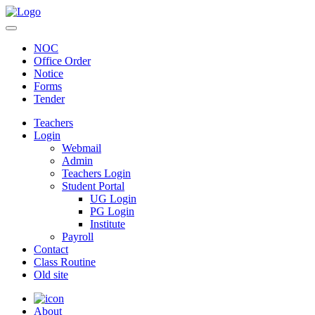
NOC
Office Order
Notice
Forms
Tender
Teachers
Login
Webmail
Admin
Teachers Login
Student Portal
UG Login
PG Login
Institute
Payroll
Contact
Class Routine
Old site
About