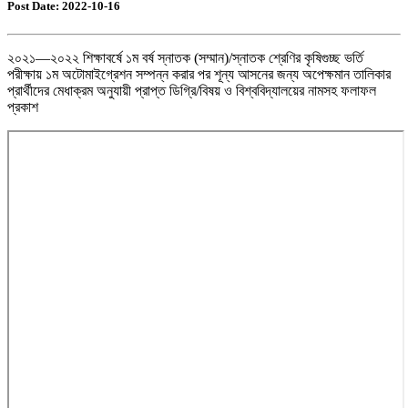
Post Date: 2022-10-16
২০২১—২০২২ শিক্ষাবর্ষে ১ম বর্ষ স্নাতক (সম্মান)/স্নাতক শ্রেণির কৃষিগুচ্ছ ভর্তি
পরীক্ষায় ১ম অটোমাইগ্রেশন সম্পন্ন করার পর শূন্য আসনের জন্য অপেক্ষমান তালিকার
প্রার্থীদের মেধাক্রম অনুযায়ী প্রাপ্ত ডিগ্রি/বিষয় ও বিশ্ববিদ্যালয়ের নামসহ ফলাফল
প্রকাশ