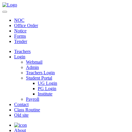
NOC
Office Order
Notice
Forms
Tender
Teachers
Login
Webmail
Admin
Teachers Login
Student Portal
UG Login
PG Login
Institute
Payroll
Contact
Class Routine
Old site
About