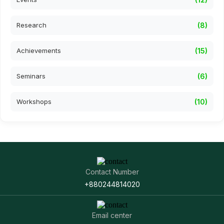
Research
(8)
Achievements
(15)
Seminars
(6)
Workshops
(10)
Contact Number
+880244814020
Email center