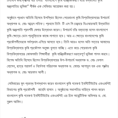
টিএসসি কমপ্লেক্সের নীচ তলায় “বাংলাদেশে কৃষি যান্ত্রিকীকরণে বারি উদ্ভাবিত কৃষি
যন্ত্রপাতির ভূমিকা” শীর্ষক এক সেমিনার আয়োজন করা হয়।
অনুষ্ঠানে প্রধান অতিথি হিসেবে উপস্থিত ছিলেন শেরেবাংলা কৃষি বিশ্ববিদ্যালয়ের উপাচার্য
অধ্যাপক ড. মোঃ আব্দুল লতিফ। প্রথমে তিনি টি এস সি চত্ত্বরে বিএআরআই উদ্ভাবিত
কৃষি যন্ত্রপাতি প্রদর্শনী মেলার উদ্বোধন করেন। উপাচার্য তাঁর বক্তব্যে বলেন বাংলাদেশে
কৃষি ক্ষেত্রে ডোন প্রযুক্তিকে কাজে লাগাতে হবে। আর এ ক্ষেত্রে বাংলাদেশের কৃষি
প্রকৌশলীদেরকে সর্বপ্রথম এগিয়ে আসতে হবে। তিনি আরও বলেন অতি সত্তর আমাদের
বিশ্ববিদ্যালয়ে কৃষি প্রকৌশল অনুষদ খুলতে যাচ্ছি। এতে করে শেরেবাংলা কৃষি
বিশ্ববিদ্যালয়ের কোমলমতি শিক্ষার্থীরা কৃষি যান্ত্রিকীকরণে গুরত্বপূর্ণ ভূমিকা পালন করবে।
বিশেষ অতিথি হিসেবে ছিলেন বিশ্ববিদ্যালয়ের উপ-উপাচার্য অধ্যাপক ড. মোঃ বেলাল
হোসেন, ছাত্র পরামর্শ ও নির্দেশনা পরিচালক অধ্যাপক ড. মোহাঃ আশাবুল হক এবং প্রক্টর
অধ্যাপক ড. মোঃ আরফান আলী।
সেমিনারের মূল প্রবন্ধ উপস্থাপন করেন বাংলাদেশ কৃষি গবেষণা ইনস্টিটিউটের এফএমপিই
বিভাগের কৃষি প্রকৌশলী মাহেদি হাসান । অনুষ্ঠানের সভাপতির দায়িত্ব পালন করেন
বাংলাদেশ কৃষি গবেষণা ইনস্টিটিউটের এফএমপিই এর চিফ সায়েন্টিফিক অফিসার ড. মো.
নুরুল আমিন।