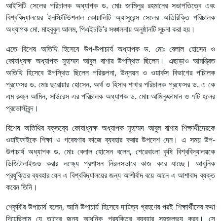
আইসিটি সেলের পরিচালক অধ্যাপক ড. মোঃ জামিলুর রহমানের সভাপতিত্বে এবং
বিশ্ববিদ্যালয়ের ইনস্টিটিউশনাল কোয়ালিটি অ্যাসুরেন্স সেলের অতিরিক্তি পরিচালক
অধ্যাপক মো. মাহবুবুল আলম, পিএইচডি’র সঞ্চালনায় অনুষ্ঠানটি সূচনা করা হয়।
এতে বিশেষ অতিথি হিসেবে উপ-উপাচার্য অধ্যাপক ড. মোঃ বেলাল হোসেন ও
কোষাধ্যক্ষ অধ্যাপক মুহাম্মদ আবুল বাশার উপস্থিত ছিলেন। এছাড়াও আমন্ত্রিত
অতিথি হিসেবে উপস্থিত ছিলেন পরিকল্পনা, উন্নয়ন ও ওয়ার্কস বিভাগের পচিালক
প্রফেসর ড. মোঃ ছরোয়ার হোসেন, অর্থ ও হিসাব শাখার পরিচালক প্রফেসর ড. এ কে
এম রুহুল আমিন, সাউরেস এর পরিচালক অধ্যাপক ড. মোঃ আমিনুজ্জামান ও ৭টি হলের
প্রভোস্টবৃন্দ।
বিশেষ অতিথির বক্তব্যে কোষাধ্যক্ষ অধ্যাপক মুহাম্মদ আবুল বাশার শিক্ষার্থীদেরকে
ওয়াইফাইকে শিক্ষা ও গবেষণার কাজে ব্যবহার করার উপদেশ দেন। এ সময় উপ-
উপাচার্য অধ্যাপক ড. মোঃ বেলাল হোসেন বলেন, শেরেবাংলা কৃষি বিশ্ববিদ্যালয়কে
ডিজিটালাইজড করার লক্ষ্যে প্রশাসন নিরলসভাবে কাজ করে যাচ্ছে। আধুনিক
প্রযুক্তির ব্যবহার যেন এ বিশ্ববিদ্যালয়ের জন্য আশীর্বাদ বয়ে আনে এ আশাবাদ ব্যক্ত
করেন তিনি।
শেকৃবি’র উপাচার্য বলেন, আমি উপাচার্য হিসেবে দায়িত্ব গ্রহণের পরই শিক্ষার্থীদের কথা
দিয়েছিলাম যে তাদের জন্য আধুনিক প্রযুক্তির ব্যবহার সহজলভ্য করব। সে