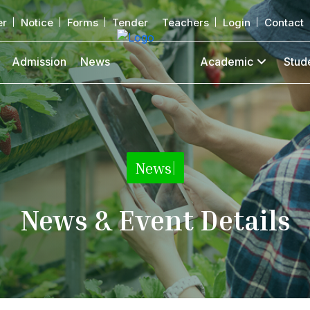
er
Notice
Forms
Tender
Teachers
Login
Contact
Admission
News
Academic
Stud
News
|
News & Event Details