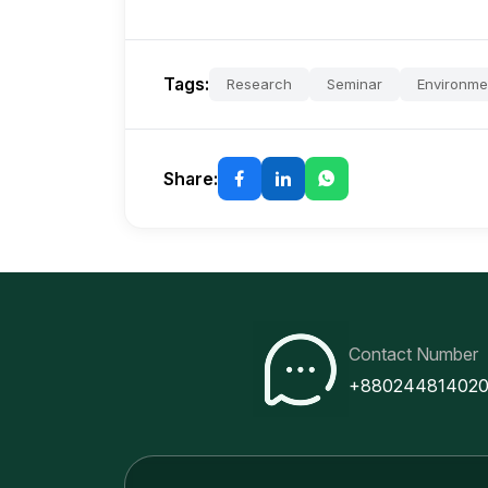
Tags:
Research
Seminar
Environme
Share:
Contact Number
+88024481402