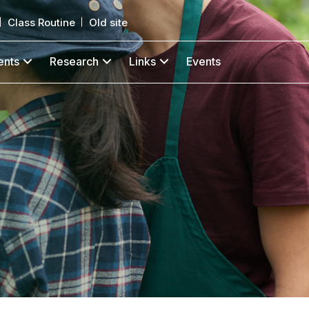
Class Routine
Old site
ents
Research
Links
Events