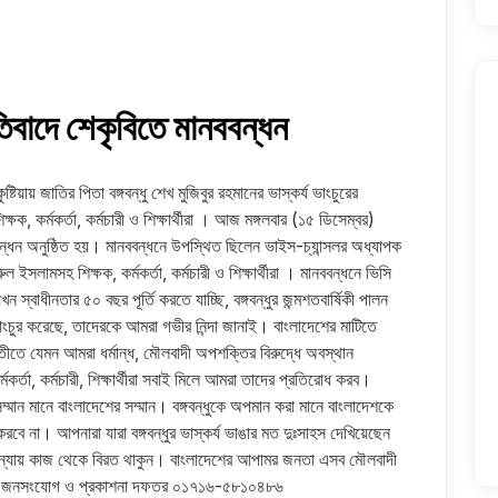
্রতিবাদে শেকৃবিতে মানববন্ধন
ষ্টিয়ায় জাতির পিতা বঙ্গবন্ধু শেখ মুজিবুর রহমানের ভাস্কর্য ভাংচুরের
্ষক, কর্মকর্তা, কর্মচারী ও শিক্ষার্থীরা । আজ মঙ্গলবার (১৫ ডিসেম্বর)
ন্ধন অনুষ্ঠিত হয়। মানববন্ধনে উপস্থিত ছিলেন ভাইস-চ্যান্সলর অধ্যাপক
 ইসলামসহ শিক্ষক, কর্মকর্তা, কর্মচারী ও শিক্ষার্থীরা । মানববন্ধনে ভিসি
বাধীনতার ৫০ বছর পূর্তি করতে যাচ্ছি, বঙ্গবন্ধুর জন্মশতবার্ষিকী পালন
 ভাংচুর করেছে, তাদেরকে আমরা গভীর নিন্দা জানাই। বাংলাদেশের মাটিতে
তে যেমন আমরা ধর্মান্ধ, মৌলবাদী অপশক্তির বিরুদ্ধে অবস্থান
্মকর্তা, কর্মচারী, শিক্ষার্থীরা সবাই মিলে আমরা তাদের প্রতিরোধ করব।
ম্মান মানে বাংলাদেশের সম্মান। বঙ্গবন্ধুকে অপমান করা মানে বাংলাদেশকে
বে না। আপনারা যারা বঙ্গবন্ধুর ভাস্কর্য ভাঙার মত দুঃসাহস দেখিয়েছেন
্যায় কাজ থেকে বিরত থাকুন। বাংলাদেশের আপামর জনতা এসব মৌলবাদী
ালক জনসংযোগ ও প্রকাশনা দফতর ০১৭১৬-৫৮১০৪৮৬