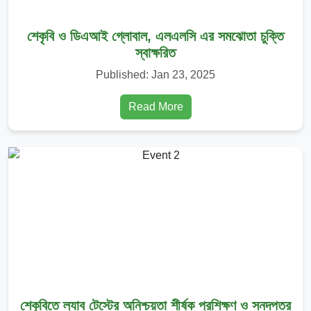
অবগতি ও কার্যার্থে
উপবৃত্তি সংক্রান্ত
শেকৃবি ও ডিএআই গ্লোবাল, এলএলসি এর সমঝোতা চুক্তি
নোটিশ
স্বাক্ষরিত
২০২৫-০১-২৩
Published: Jan 23, 2025
Read More
শেকৃবিতে ল্যাব টেস্টের অনিশ্চয়তা শীর্ষক প্রশিক্ষণ ও সনদপত্র