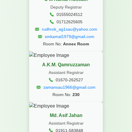
Deputy Registrar
01555024512
01712625605
rudhrok_ag1sau@yahoo.com
smkamal1979@gmail.com
Room No:
Annex Room
A.K.M. Qamruzzaman
Assistant Registrar
01670-262527
zamansau1966@gmail.com
Room No:
230
Md. Asif Jahan
Assistant Registrar
01911-583848