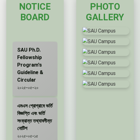
NOTICE
PHOTO
BOARD
GALLERY
SAU Ph.D.
Fellowship
Program's
Guideline &
Circular
২০২৫-০৫-২০
এমএস প্রোগ্রামে ভর্তি
বিজ্ঞপ্তি এবং ভর্তি
সংক্রান্ত তথ্যাবলীন্ত
নোটিশ
২০২৫-০৫-১৫
পিএইচডি প্রোগ্রামে
ভর্তি বিজ্ঞপ্তি এবং
ভর্তি সংক্রান্ত